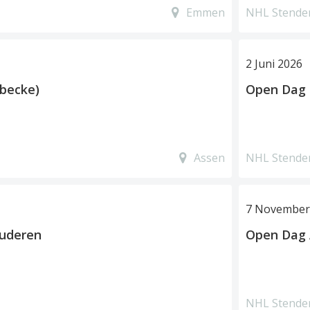
Emmen
NHL Stende
2 Juni 2026
becke)
Open Dag
Assen
NHL Stende
7 November
tuderen
Open Dag
NHL Stende