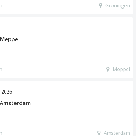
n
Groningen
 Meppel
n
Meppel
 2026
 Amsterdam
n
Amsterdam